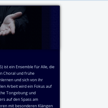
ist ein Ensemble für Alle, die
en Choral und frühe
nlernen und sich von ihr
len Arbeit wird ein Fokus auf
liche Tongebung und
rs auf den Spass am
eren mit besonderen Klängen