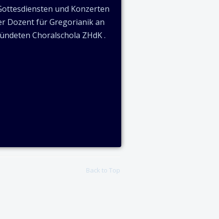
n Gottesdiensten und Konzerten
rer Dozent für Gregorianik an
ründeten Choralschola ZHdK .
Back to Top