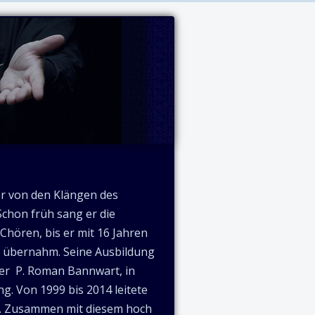
rer von den Klängen des
Schon früh sang er die
Chören, bis er mit 16 Jahren
a übernahm. Seine Ausbildung
ter P. Roman Bannwart, in
g. Von 1999 bis 2014 leitete
ch. Zusammen mit diesem hoch